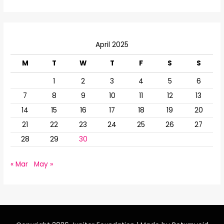
a
r
c
April 2025
h
f
M
T
W
T
F
S
S
o
1
2
3
4
5
6
r
7
8
9
10
11
12
13
:
14
15
16
17
18
19
20
21
22
23
24
25
26
27
28
29
30
« Mar
May »