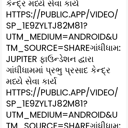
કેન્દ્ર મધ્યે સેવા કાર્ય
HTTPS://PUBLIC.APP/VIDEO/
SP_1E9ZYLTJ82M81?
UTM_MEDIUM=ANDROID&U
TM_SOURCE=SHAREગાંધીધામ:
JUPITER ફાઉન્ડેશન દ્વારા
ગાંધીધામમાં પ્રભુ પ્રસાદ કેન્દ્ર
મધ્યે સેવા કાર્ય
HTTPS://PUBLIC.APP/VIDEO/
SP_1E9ZYLTJ82M81?
UTM_MEDIUM=ANDROID&U
TM_SOURCE=SHAREગાંધીધામ: