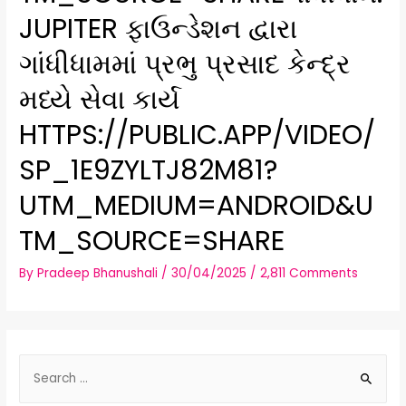
JUPITER ફાઉન્ડેશન દ્વારા
ગાંધીધામમાં પ્રભુ પ્રસાદ કેન્દ્ર
મધ્યે સેવા કાર્ય
HTTPS://PUBLIC.APP/VIDEO/
SP_1E9ZYLTJ82M81?
UTM_MEDIUM=ANDROID&U
TM_SOURCE=SHARE
By
Pradeep Bhanushali
/
30/04/2025
/
2,811 Comments
S
e