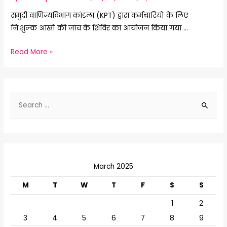
समुद्री वाणिज्यविभाग कांडला (KPT) द्वारा कर्मचारियों के लिए
निःशुल्क आंखों की जांच के शिविर का आयोजन किया गया …
तारीख
Read More »
31/03/2028
को
S
e
a
r
c
March 2025
h
f
M
T
W
T
F
S
S
o
1
2
r
3
4
5
6
7
8
9
: