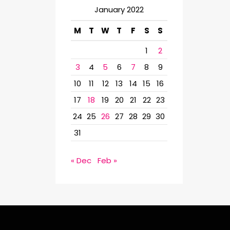
h
January 2022
f
M
T
W
T
F
S
S
o
1
2
r
3
4
5
6
7
8
9
:
10
11
12
13
14
15
16
17
18
19
20
21
22
23
24
25
26
27
28
29
30
31
« Dec
Feb »