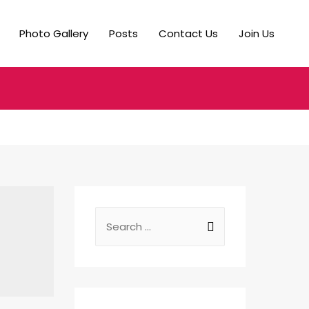
Photo Gallery
Posts
Contact Us
Join Us
S
e
a
r
c