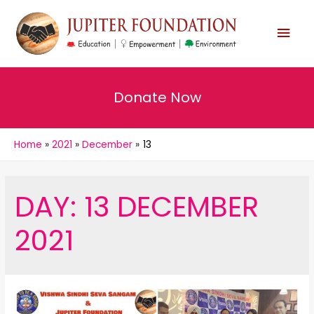
MAI
MEN
Donate Now
Home
2021
December
13
DAY:
13 DECEMBER
2021