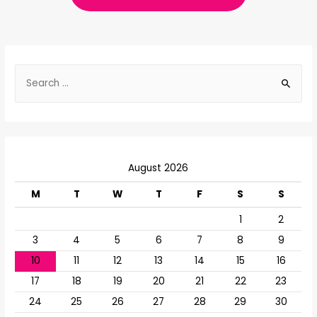
S
e
a
r
c
August 2026
h
f
M
T
W
T
F
S
S
o
1
2
r
3
4
5
6
7
8
9
:
10
11
12
13
14
15
16
17
18
19
20
21
22
23
24
25
26
27
28
29
30