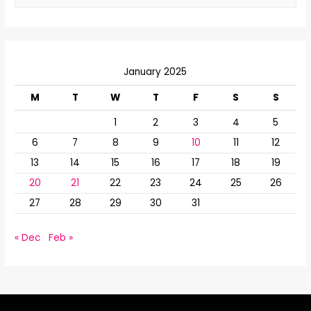
मेडिकल
a
कैम्प
r
का
आयोजन
c
किया
January 2025
h
गया
f
M
T
W
T
F
S
S
o
1
2
3
4
5
r
6
7
8
9
10
11
12
:
13
14
15
16
17
18
19
20
21
22
23
24
25
26
27
28
29
30
31
« Dec
Feb »