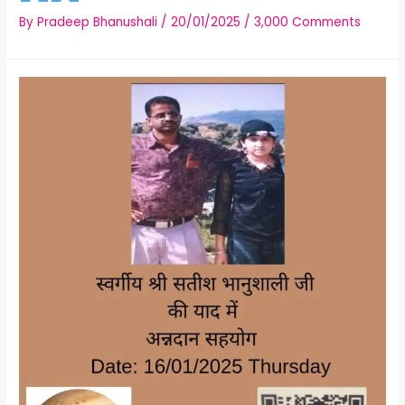
By
Pradeep Bhanushali
/
20/01/2025
/
3,000 Comments