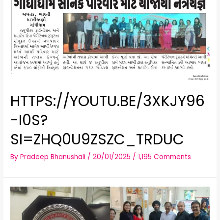
कैम्प
का
आयोजन
किया
गया
HTTPS://YOUTU.BE/3XKJY96
-I0S?
SI=ZHQ0U9ZSZC_TRDUC
By
Pradeep Bhanushali
/
20/01/2025
/
1,195 Comments