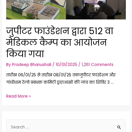
जुपीटर फाउंडेशन द्वारा 512 वा
मेडिकल कैम्प का आयोजन
किया गया
By
Pradeep Bhanushali
/
10/01/2025
/
1,261 Comments
तारीख 06/01/25 से तारीख 08/01/25 तकजुपीटर फाउंडेशन और
गांधीधाम रेल्वे प्रबंधक कमिटी द्वाराआंखों की जांच का शिविर 3 …
जुपीटर
Read More »
फाउंडेशन
द्वारा
512
S
वा
e