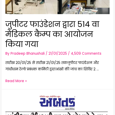
जुपीटर फाउंडेशन द्वारा 514 वा
मेडिकल कैम्प का आयोजन
किया गया
By
Pradeep Bhanushali
/
21/01/2025
/
4,509 Comments
तारीख 20/01/25 से तारीख 21/01/25 तकजुपीटर फाउंडेशन और
गांधीधाम रेल्वे प्रबंधक कमिटी द्वाराआंखों की जांच का शिविर 2 …
जुपीटर
Read More »
फाउंडेशन
द्वारा
514
वा
मेडिकल