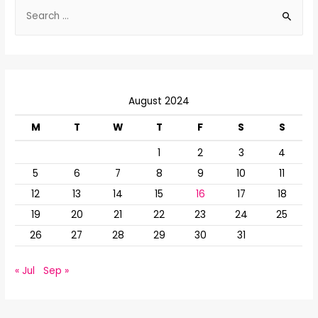
S
e
a
r
c
August 2024
h
f
M
T
W
T
F
S
S
o
1
2
3
4
r
5
6
7
8
9
10
11
:
12
13
14
15
16
17
18
19
20
21
22
23
24
25
26
27
28
29
30
31
« Jul
Sep »