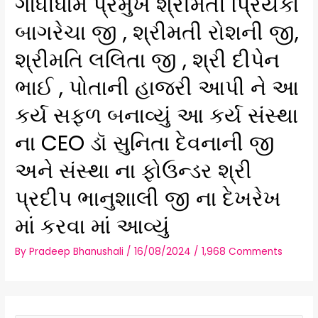
ગાંધીધામ પ્રમુખ શ્રીમતી પ્રિયંકા
બાગરેચા જી , શ્રીમતી રોશની જી,
શ્રીમતિ લલિતા જી , શ્રી દીપેન
ભાઈ , પોતાની હાજરી આપી ને આ
કર્ય સફળ બનાવ્યું આ કર્ય સંસ્થા
ના CEO ડૉ સુનિતા દેવનાની જી
અને સંસ્થા ના ફોઉન્ડર શ્રી
પ્રદીપ ભાનુશાલી જી ના દેખરેખ
માં કરવા માં આવ્યું
By
Pradeep Bhanushali
/
16/08/2024
/
1,968 Comments