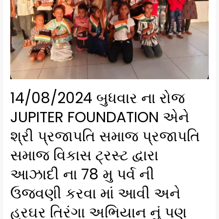
14/08/2024 બુધવાર ના રોજ
JUPITER FOUNDATION એને
શ્રી પ્રજાપતિ સમાજ પ્રજાપતિ
સમાજ વિકાસ ટ્રસ્ટ દ્વારા
આઝાદી ના 78 મુ પર્વ ની
ઉજવણી કરવા માં આવી અને
હરઘર તિરંગા અભિયાન નું પણ