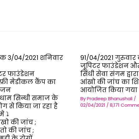
ंक 3/04/2021 शनिवार
91/04/2021 गुरुवार
जूपिटर फाउंडेशन और 
टर फाउंडेशन
सिंधी सेवा संगम द्वारा 
ा फ्री मेडीकल कैंप का
आंखो की जांच का श
ोजन
आयोजित किया गया 
ीधाम सिन्धी समाज के
By
Pradeep Bhanushali
/
ग से किया जा रहा है
02/04/2021
/
8,171 Comm
े ⤵️
आंखो की जांच ;
ंतो की जांच ;
मडी के रोगों