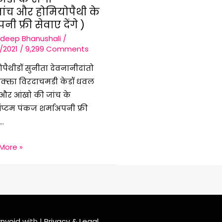
ांच और होमियोपैथी के
नी फ्री सेवाए देंगे )
adeep Bhanushali
/
/2021
/
9,299 Comments
पैथीडॉ सुनीता देवनानीदांतो
िक्क्ता विरदाचमडी केडॉ धवल
राऔर आंखो की जांच के
्टम पंकज शर्माअपनी फ्री
 …
क
More »
2021
ार
र
ेशन
rnvoid
with
|
Privacy & Legal