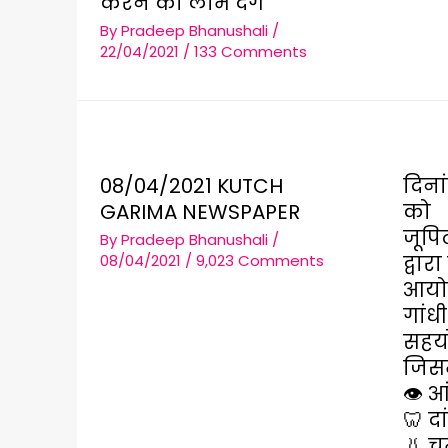
करने का लाभ देंगे
By
Pradeep Bhanushali
/
22/04/2021
/
133 Comments
08/04/2021 KUTCH
दिना
GARIMA NEWSPAPER
को
जूपि
By
Pradeep Bhanushali
/
08/04/2021
/
9,023 Comments
द्वार
आय
गांध
सहयो
जिसम
👁️ 
🦷 दा
👃 च