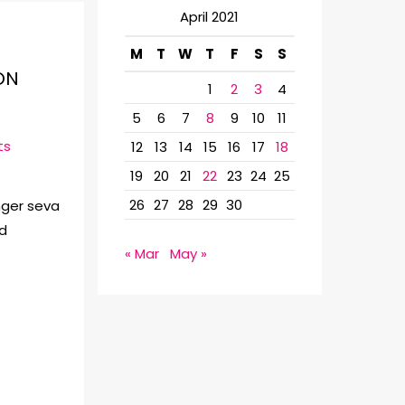
h
April 2021
f
M
T
W
T
F
S
S
o
ON
1
2
3
4
r
5
6
7
8
9
10
11
:
ts
12
13
14
15
16
17
18
19
20
21
22
23
24
25
26
27
28
29
30
nger seva
od
« Mar
May »
…