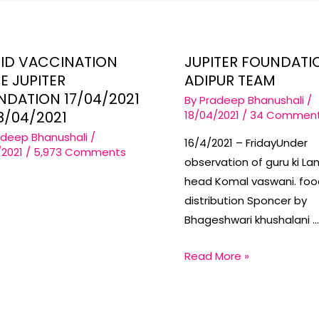
ID VACCINATION
JUPITER FOUNDATI
E JUPITER
ADIPUR TEAM
NDATION 17/04/2021
By
Pradeep Bhanushali
/
8/04/2021
18/04/2021
/
34 Commen
adeep Bhanushali
/
16/4/2021 – FridayUnder
/2021
/
5,973 Comments
observation of guru ki La
head Komal vaswani. fo
distribution Sponcer by
Bhageshwari khushalani 
Jupiter
Read More »
foundation
Adipur
Team