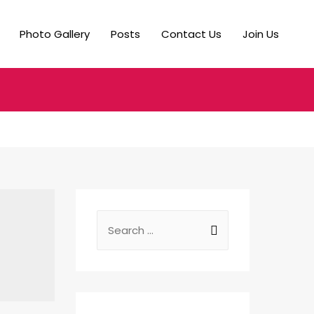
Photo Gallery
Posts
Contact Us
Join Us
S
e
a
r
c