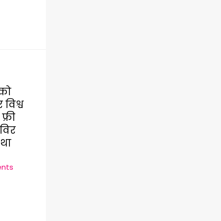
 को
विश्व
फ्री
िविर
था
ents